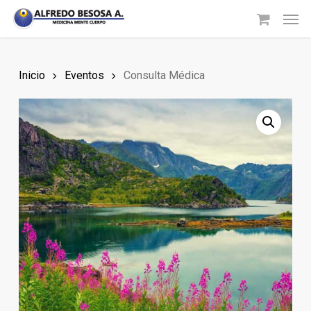
Skip
Men
to
main
content
Inicio
Eventos
Consulta Médica