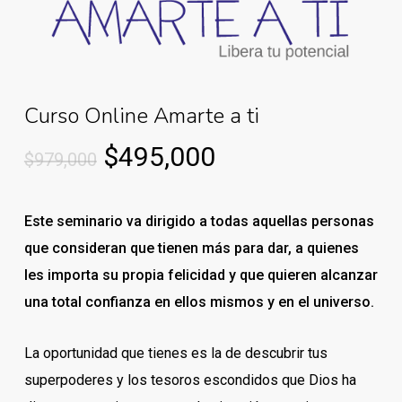
Curso Online Amarte a ti
Original
Current
$
495,000
$
979,000
price
price
was:
is:
Este seminario va dirigido a todas aquellas personas
$979,000.
$495,000.
que consideran que tienen más para dar, a quienes
les importa su propia felicidad y que quieren alcanzar
una total confianza en ellos mismos y en el universo.
La oportunidad que tienes es la de descubrir tus
superpoderes y los tesoros escondidos que Dios ha