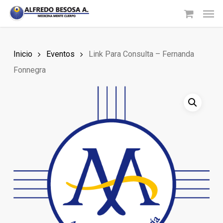
Skip
Men
to
main
content
Inicio
Eventos
Link Para Consulta – Fernanda
Fonnegra