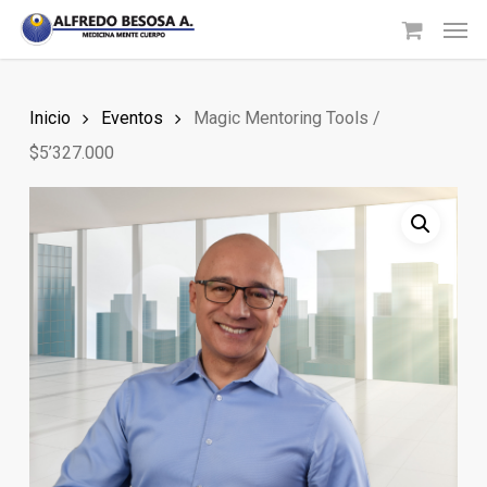
Skip
Men
to
main
content
Inicio
Eventos
Magic Mentoring Tools /
$5’327.000