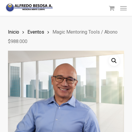
Skip
Men
to
main
content
Inicio
Eventos
Magic Mentoring Tools / Abono
$988.000