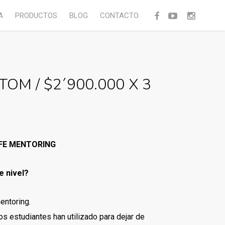
facebook
youtube
instagram
A
PRODUCTOS
BLOG
CONTACTO
 TOM / $2´900.000 X 3
IFE MENTORING
te nivel?
entoring.
s estudiantes han utilizado para dejar de