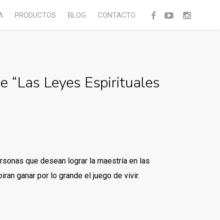
facebook
youtube
instagram
A
PRODUCTOS
BLOG
CONTACTO
ne “Las Leyes Espirituales
ersonas que desean lograr la maestría en las
ran ganar por lo grande el juego de vivir.