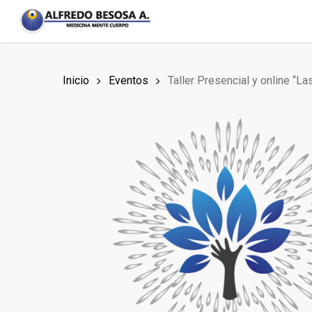
Skip
to
main
content
Inicio
Eventos
Taller Presencial y online “La